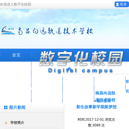
欢迎进入数字化校园
登录
首页
学校概况
专业设置
首
教工园地
学生工作
招生就业
页
南昌向远轨
在线留言
就业系统
数字化校园
道技术学校
>
图片新闻
新生故事新学期新梦想
图片新闻
时间:2017-12-01 浏览次
学校简介
数:3089 次