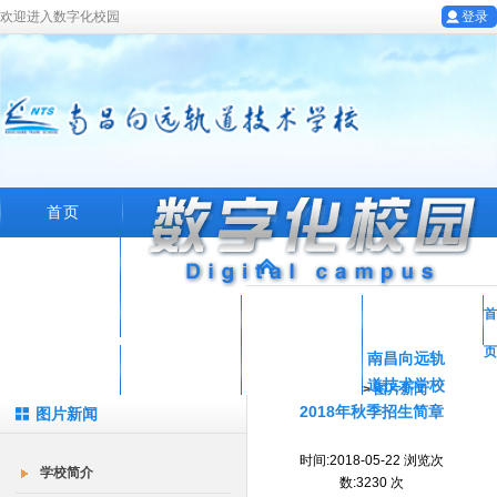
欢迎进入数字化校园
登录
首页
学校概况
专业设置
首
教工园地
学生工作
招生就业
页
南昌向远轨
在线留言
就业系统
数字化校园
道技术学校
>
图片新闻
2018年秋季招生简章
图片新闻
时间:2018-05-22 浏览次
学校简介
数:3230 次