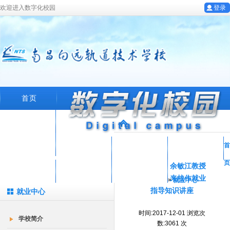
欢迎进入数字化校园
登录
首页
学校概况
专业设置
首
教工园地
学生工作
招生就业
页
余敏江教授
在线留言
就业系统
数字化校园
来校作就业
>
就业中心
指导知识讲座
就业中心
时间:2017-12-01 浏览次
学校简介
数:3061 次