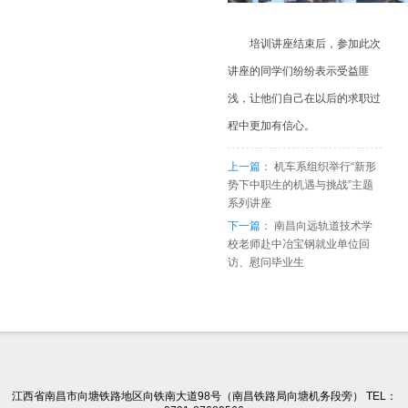
培训讲座结束后，参加此次
讲座的同学们纷纷表示受益匪
浅，让他们自己在以后的求职过
程中更加有信心。
上一篇：
机车系组织举行“新形
势下中职生的机遇与挑战”主题
系列讲座
下一篇：
南昌向远轨道技术学
校老师赴中冶宝钢就业单位回
访、慰问毕业生
江西省南昌市向塘铁路地区向铁南大道98号（南昌铁路局向塘机务段旁） TEL：