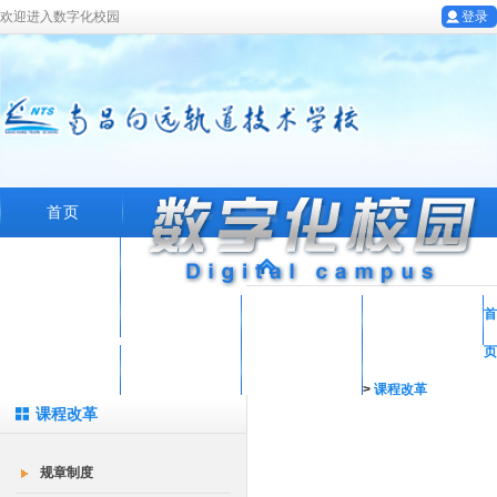
欢迎进入数字化校园
登录
首页
学校概况
专业设置
首
教工园地
学生工作
招生就业
页
在线留言
就业系统
数字化校园
>
课程改革
课程改革
规章制度